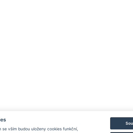
vé balíčky. Klasické ubytování si prosím rezervujte v sek
Wellne
E-mail
info@
Telefo
+420 7
GPS:
49°54’
ies
Sou
m se vším budou uloženy cookies funkční,