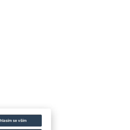
ci
REZERVACE
.
ss chata Sloupnice s.r.o.
:
wellnesschatasloupnice.cz
n:
39 941 905
21.0″N 16°17’27.3″E
hlasím se vším