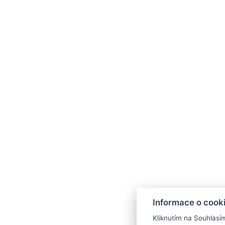
Momentálně nemáme k dispozici žádné pobyto
Informace o cook
Kliknutím na Souhlasí