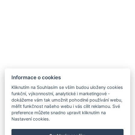
Wellness chata Sloupnice s.r.o.
E-mail:
Informace o cookies
info@wellnesschatasloupnice.cz
Kliknutím na Souhlasím se vším budou uloženy cookies
Telefon:
funkční, výkonnostní, analytické i marketingové -
+420 739 941 905
dokážeme vám tak umožnit pohodlné používání webu,
GPS:
měřit funkčnost našeho webu i vás cílit reklamou. Své
49°54’21.0″N 16°17’27.3″E
preference můžete snadno upravit kliknutím na
Nastavení cookies.